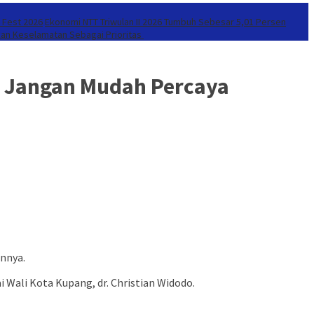
r Fest 2026
Ekonomi NTT Triwulan II 2026 Tumbuh Sebesar 5,01 Persen
kan Keselamatan Sebagai Prioritas
t Jangan Mudah Percaya
annya.
 Wali Kota Kupang, dr. Christian Widodo.