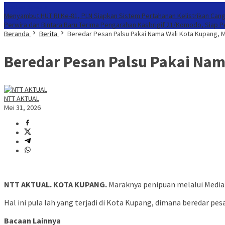
Konten Spesial
Menyambut HUT RI Ke-81, PLN Siapkan Sistem Pertahanan Kelistrikan Cang
Perwira dan Bintara Baru Terima Pengarahan Kasbrigif 21/Komodo, Siap 
Beranda
Berita
Beredar Pesan Palsu Pakai Nama Wali Kota Kupang,
Beredar Pesan Palsu Pakai Na
NTT AKTUAL
Mei 31, 2026
NTT AKTUAL. KOTA KUPANG.
Maraknya penipuan melalui Media 
Hal ini pula lah yang terjadi di Kota Kupang, dimana beredar p
Bacaan Lainnya