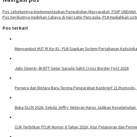
Pos sebelumnya
Implementasikan Pengabdian Masyarakat, FISIP UNDANA 
Pos berikutnya
Hadirkan Cahaya di Hari Lahir Pancasila, PLN Hadiahkan Li
Pos terkait
Menyambut HUT RI Ke-81, PLN Siapkan Sistem Pertahanan Kelistrika
Jalin Sinergi, BI NTT Gelar Garuda Sakti Cross Border Fest 2026
Perwira dan Bintara Baru Terima Pengarahan Kasbrigif 21/Komodo,
Buka SLCN 2026, Sekda Jeffry: Nelayan Harus Jadikan Keselamatan 
OJK Terbitkan POJK Nomor 8 Tahun 2026, Atur Pelaporan dan Permint