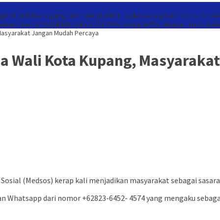
gih di GI Bolok Kupang
Jalin Sinergi, BI NTT Gelar Garuda Sakti Cross Borde
Perkuat Yonif TP 939/MMM
Buka SLCN 2026, Sekda Jeffry: Nelayan Harus Jadi
 Masyarakat Jangan Mudah Percaya
ma Wali Kota Kupang, Masyaraka
Sosial (Medsos) kerap kali menjadikan masyarakat sebagai sasar
esan Whatsapp dari nomor +62823-6452- 4574 yang mengaku sebagai