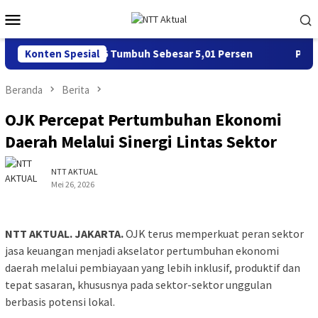
Loncat
Menu
ke
Mobile
konten
Triwulan II 2026 Tumbuh Sebesar 5,01 Persen
Konten Spesial
Perwira d
Beranda
Berita
OJK Percepat Pertumbuhan Ekonomi
Daerah Melalui Sinergi Lintas Sektor
NTT AKTUAL
Mei 26, 2026
NTT AKTUAL. JAKARTA.
OJK terus memperkuat peran sektor
jasa keuangan menjadi akselator pertumbuhan ekonomi
daerah melalui pembiayaan yang lebih inklusif, produktif dan
tepat sasaran, khususnya pada sektor-sektor unggulan
berbasis potensi lokal.