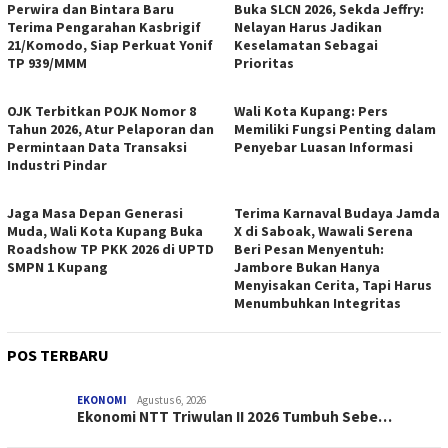
Perwira dan Bintara Baru
Buka SLCN 2026, Sekda Jeffry:
Terima Pengarahan Kasbrigif
Nelayan Harus Jadikan
21/Komodo, Siap Perkuat Yonif
Keselamatan Sebagai
TP 939/MMM
Prioritas
OJK Terbitkan POJK Nomor 8
Wali Kota Kupang: Pers
Tahun 2026, Atur Pelaporan dan
Memiliki Fungsi Penting dalam
Permintaan Data Transaksi
Penyebar Luasan Informasi
Industri Pindar
Jaga Masa Depan Generasi
Terima Karnaval Budaya Jamda
Muda, Wali Kota Kupang Buka
X di Saboak, Wawali Serena
Roadshow TP PKK 2026 di UPTD
Beri Pesan Menyentuh:
SMPN 1 Kupang
Jambore Bukan Hanya
Menyisakan Cerita, Tapi Harus
Menumbuhkan Integritas
POS TERBARU
EKONOMI
Agustus 6, 2026
Ekonomi NTT Triwulan II 2026 Tumbuh Sebe…