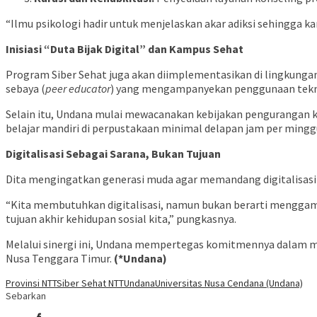
“Ilmu psikologi hadir untuk menjelaskan akar adiksi sehingga ka
Inisiasi “Duta Bijak Digital” dan Kampus Sehat
Program Siber Sehat juga akan diimplementasikan di lingkunga
sebaya (
peer educator
) yang mengampanyekan penggunaan teknol
Selain itu, Undana mulai mewacanakan kebijakan pengurangan k
belajar mandiri di perpustakaan minimal delapan jam per mingg
Digitalisasi Sebagai Sarana, Bukan Tujuan
Dita mengingatkan generasi muda agar memandang digitalisasi 
“Kita membutuhkan digitalisasi, namun bukan berarti menggamp
tujuan akhir kehidupan sosial kita,” pungkasnya.
Melalui sinergi ini, Undana mempertegas komitmennya dalam m
Nusa Tenggara Timur.
(*Undana)
Provinsi NTT
Siber Sehat NTT
Undana
Universitas Nusa Cendana (Undana)
Sebarkan