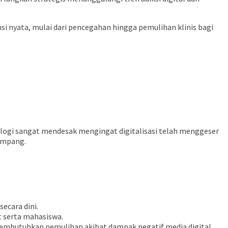
i nyata, mulai dari pencegahan hingga pemulihan klinis bagi
kologi sangat mendesak mengingat digitalisasi telah menggeser
yimpang.
ecara dini.
at serta mahasiswa.
membutuhkan pemulihan akibat dampak negatif media digital.