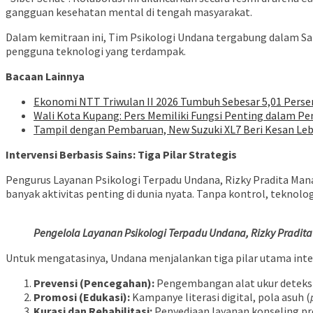
gangguan kesehatan mental di tengah masyarakat.
Dalam kemitraan ini, Tim Psikologi Undana tergabung dalam Sat
pengguna teknologi yang terdampak.
Bacaan Lainnya
Ekonomi NTT Triwulan II 2026 Tumbuh Sebesar 5,01 Perse
Wali Kota Kupang: Pers Memiliki Fungsi Penting dalam Pe
Tampil dengan Pembaruan, New Suzuki XL7 Beri Kesan Le
Intervensi Berbasis Sains: Tiga Pilar Strategis
Pengurus Layanan Psikologi Terpadu Undana, Rizky Pradita Mana
banyak aktivitas penting di dunia nyata. Tanpa kontrol, teknol
Pengelola Layanan Psikologi Terpadu Undana, Rizky Pradita 
Untuk mengatasinya, Undana menjalankan tiga pilar utama inte
Prevensi (Pencegahan):
Pengembangan alat ukur deteksi a
Promosi (Edukasi):
Kampanye literasi digital, pola asuh (
Kurasi dan Rehabilitasi:
Penyediaan layanan konseling pr