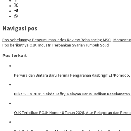
Navigasi pos
Pos sebelumnya
Pengumuman Index Review Rebalancing MSCI, Momentum
Pos berikutnya
OJK: Industri Perbankan Syariah Tumbuh Solid
Pos terkait
Perwira dan Bintara Baru Terima Pengarahan Kasbrigif 21/Komodo,
Buka SLCN 2026, Sekda Jeffry: Nelayan Harus Jadikan Keselamatan 
OJK Terbitkan POJK Nomor 8 Tahun 2026, Atur Pelaporan dan Permint