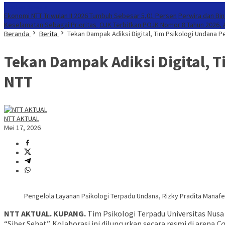
Konten Spesial
Ekonomi NTT Triwulan II 2026 Tumbuh Sebesar 5,01 Persen
Perwira dan Bi
Keselamatan Sebagai Prioritas
OJK Terbitkan POJK Nomor 8 Tahun 2026, A
Beranda
Berita
Tekan Dampak Adiksi Digital, Tim Psikologi Undana 
Tekan Dampak Adiksi Digital, 
NTT
NTT AKTUAL
Mei 17, 2026
Pengelola Layanan Psikologi Terpadu Undana, Rizky Pradita Manafe,
NTT AKTUAL. KUPANG.
Tim Psikologi Terpadu Universitas Nus
“Siber Sehat”. Kolaborasi ini diluncurkan secara resmi di arena
Ca