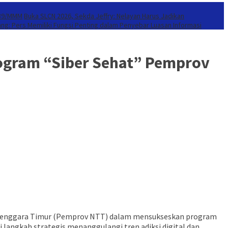
939/MMM
Buka SLCN 2026, Sekda Jeffry: Nelayan Harus Jadikan
ang: Pers Memiliki Fungsi Penting dalam Penyebar Luasan Informasi
rogram “Siber Sehat” Pemprov
a Tenggara Timur (Pemprov NTT) dalam mensukseskan program
i langkah strategis menanggulangi tren adiksi digital dan