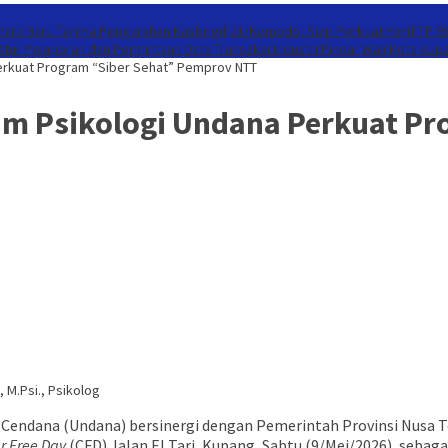
ntara Baru Terima Pengarahan Kasbrigif 21/Komodo, Siap Perkuat Yonif TP 
tur Pelaporan dan Permintaan Data Transaksi Industri Pindar
Wali Kota Kup
Perkuat Program “Siber Sehat” Pemprov NTT
Tim Psikologi Undana Perkuat P
 M.Psi., Psikolog
a Cendana (Undana) bersinergi dengan Pemerintah Provinsi Nus
r Free Day
(CFD) Jalan El Tari, Kupang, Sabtu (9/Mei/2026), sebaga