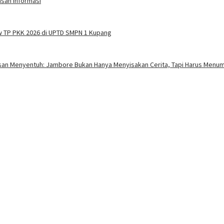
asan Informasi
w TP PKK 2026 di UPTD SMPN 1 Kupang
esan Menyentuh: Jambore Bukan Hanya Menyisakan Cerita, Tapi Harus Menum