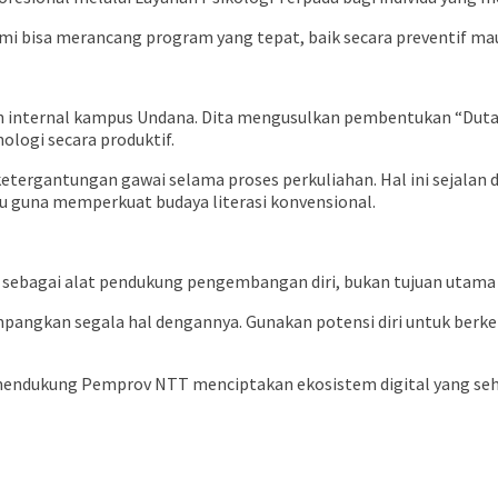
mi bisa merancang program yang tepat, baik secara preventif maupu
n internal kampus Undana. Dita mengusulkan pembentukan “Duta B
ogi secara produktif.
etergantungan gawai selama proses perkuliahan. Hal ini sejala
u guna memperkuat budaya literasi konvensional.
sebagai alat pendukung pengembangan diri, bukan tujuan utama ya
angkan segala hal dengannya. Gunakan potensi diri untuk berke
endukung Pemprov NTT menciptakan ekosistem digital yang seha