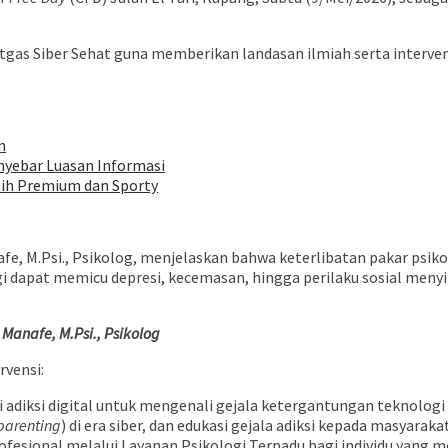
gas Siber Sehat guna memberikan landasan ilmiah serta intervens
n
nyebar Luasan Informasi
bih Premium dan Sporty
fe, M.Psi., Psikolog, menjelaskan bahwa keterlibatan pakar psi
ogi dapat memicu depresi, kecemasan, hingga perilaku sosial men
Manafe, M.Psi., Psikolog
rvensi:
diksi digital untuk mengenali gejala ketergantungan teknologi s
parenting
) di era siber, dan edukasi gejala adiksi kepada masyarak
ofesional melalui Layanan Psikologi Terpadu bagi individu yang 