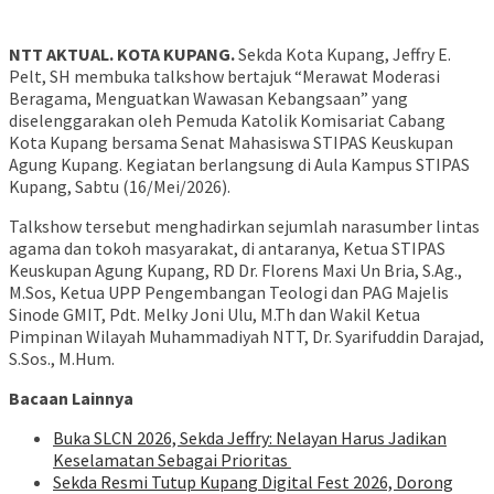
NTT AKTUAL. KOTA KUPANG.
Sekda Kota Kupang, Jeffry E.
Pelt, SH membuka talkshow bertajuk “Merawat Moderasi
Beragama, Menguatkan Wawasan Kebangsaan” yang
diselenggarakan oleh Pemuda Katolik Komisariat Cabang
Kota Kupang bersama Senat Mahasiswa STIPAS Keuskupan
Agung Kupang. Kegiatan berlangsung di Aula Kampus STIPAS
Kupang, Sabtu (16/Mei/2026).
Talkshow tersebut menghadirkan sejumlah narasumber lintas
agama dan tokoh masyarakat, di antaranya, Ketua STIPAS
Keuskupan Agung Kupang, RD Dr. Florens Maxi Un Bria, S.Ag.,
M.Sos, Ketua UPP Pengembangan Teologi dan PAG Majelis
Sinode GMIT, Pdt. Melky Joni Ulu, M.Th dan Wakil Ketua
Pimpinan Wilayah Muhammadiyah NTT, Dr. Syarifuddin Darajad,
S.Sos., M.Hum.
Bacaan Lainnya
Buka SLCN 2026, Sekda Jeffry: Nelayan Harus Jadikan
Keselamatan Sebagai Prioritas
Sekda Resmi Tutup Kupang Digital Fest 2026, Dorong