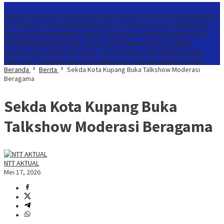
Konten Spesial
Jalin Sinergi, BI NTT Gelar Garuda Sakti Cross Border Fest 2026
Ekonomi
NTT Triwulan II 2026 Tumbuh Sebesar 5,01 Persen
Perwira dan Bintara
Baru Terima Pengarahan Kasbrigif 21/Komodo, Siap Perkuat Yonif TP
939/MMM
Buka SLCN 2026, Sekda Jeffry: Nelayan Harus Jadikan
Keselamatan Sebagai Prioritas
OJK Terbitkan POJK Nomor 8 Tahun
2026, Atur Pelaporan dan Permintaan Data Transaksi Industri Pindar
Beranda
Berita
Sekda Kota Kupang Buka Talkshow Moderasi
Beragama
Sekda Kota Kupang Buka
Talkshow Moderasi Beragama
NTT AKTUAL
Mei 17, 2026