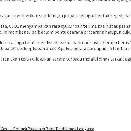
 akan memberikan sumbangan pribadi sebagai bentuk kepedulian 
 Costa, CJD., menyampaikan rasa syukur dan terima kasih atas per
a ini membantu baik dalam bentuk sarana prasarana maupun duku
umnya juga telah mendistribusikan bantuan sosial berupa beras 1
10 paket perlengkapan anak, 3 paket peralatan dapur, 25 lembar s
 akan terus dilakukan secara terpadu melalui dinas terkait aga
Bedah Potensi Pastura di Bukit Teletubbies Lelogama