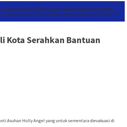
 TP PKK 2026 di UPTD SMPN 1 Kupang
Sikapi Kondisi Mahasiswi FKM
Menyisakan Cerita, Tapi Harus Menumbuhkan Integritas
GZL Family Cup
li Kota Serahkan Bantuan
anti Asuhan Holly Angel yang untuk sementara dievakuasi di