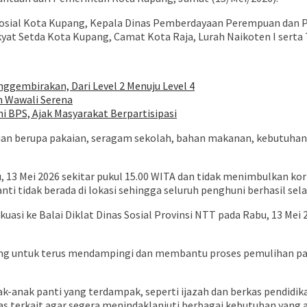
 Sosial Kota Kupang, Kepala Dinas Pemberdayaan Perempuan dan P
at Setda Kota Kupang, Camat Kota Raja, Lurah Naikoten I serta 
ggembirakan, Dari Level 2 Menuju Level 4
n Wawali Serena
 BPS, Ajak Masyarakat Berpartisipasi
an berupa pakaian, seragam sekolah, bahan makanan, kebutuhan 
 13 Mei 2026 sekitar pukul 15.00 WITA dan tidak menimbulkan korba
anti tidak berada di lokasi sehingga seluruh penghuni berhasil sel
kuasi ke Balai Diklat Dinas Sosial Provinsi NTT pada Rabu, 13 Me
g untuk terus mendampingi dan membantu proses pemulihan par
anak panti yang terdampak, seperti ijazah dan berkas pendidika
nas terkait agar segera menindaklanjuti berbagai kebutuhan yang 