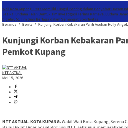
Konten Spesial
Wali Kota Kupang: Pers Memiliki Fungsi Penting dalam Penyebar Luasan In
Jesika, Undana Telah Bentuk Tim Investigasi
Terima Karnaval Budaya Jamd
Digelar, 51 Tim Siap Berlaga dalam Semangat Sportivitas
Beranda
Berita
Kunjungi Korban Kebakaran Panti Asuhan Holly Angel
Kunjungi Korban Kebakaran Pan
Pemkot Kupang
NTT AKTUAL
Mei 15, 2026
NTT AKTUAL. KOTA KUPANG.
Wakil Wali Kota Kupang, Serena C.
Balai Diklat Dinas Sosial Provinsi NTT, sekaligus menyerahkan