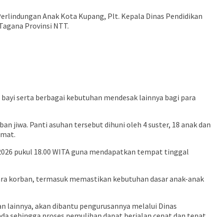
erlindungan Anak Kota Kupang, Plt. Kepala Dinas Pendidikan
Tagana Provinsi NTT.
bayi serta berbagai kebutuhan mendesak lainnya bagi para
n jiwa. Panti asuhan tersebut dihuni oleh 4 suster, 18 anak dan
amat.
i 2026 pukul 18.00 WITA guna mendapatkan tempat tinggal
a korban, termasuk memastikan kebutuhan dasar anak-anak
n lainnya, akan dibantu pengurusannya melalui Dinas
ada sehingga proses pemulihan dapat berjalan cepat dan tepat