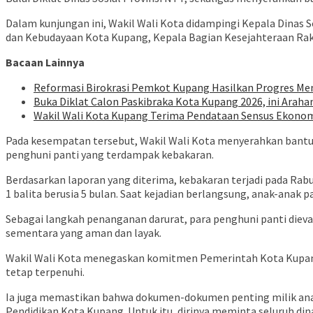
Dalam kunjungan ini, Wakil Wali Kota didampingi Kepala Dinas
dan Kebudayaan Kota Kupang, Kepala Bagian Kesejahteraan Raky
Bacaan Lainnya
Reformasi Birokrasi Pemkot Kupang Hasilkan Progres Men
Buka Diklat Calon Paskibraka Kota Kupang 2026, ini Araha
Wakil Wali Kota Kupang Terima Pendataan Sensus Ekonomi
Pada kesempatan tersebut, Wakil Wali Kota menyerahkan bantu
penghuni panti yang terdampak kebakaran.
Berdasarkan laporan yang diterima, kebakaran terjadi pada Rabu,
1 balita berusia 5 bulan. Saat kejadian berlangsung, anak-anak p
Sebagai langkah penanganan darurat, para penghuni panti dieva
sementara yang aman dan layak.
Wakil Wali Kota menegaskan komitmen Pemerintah Kota Kupan
tetap terpenuhi.
Ia juga memastikan bahwa dokumen-dokumen penting milik anak-
Pendidikan Kota Kupang. Untuk itu, dirinya meminta seluruh di