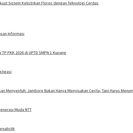
rkuat Sistem Kelistrikan Flores dengan Teknologi Cerdas
asan Informasi
w TP PKK 2026 di UPTD SMPN 1 Kupang
stigasi
esan Menyentuh: Jambore Bukan Hanya Menyisakan Cerita, Tapi Harus Menum
Generasi Muda NTT
rnalistik