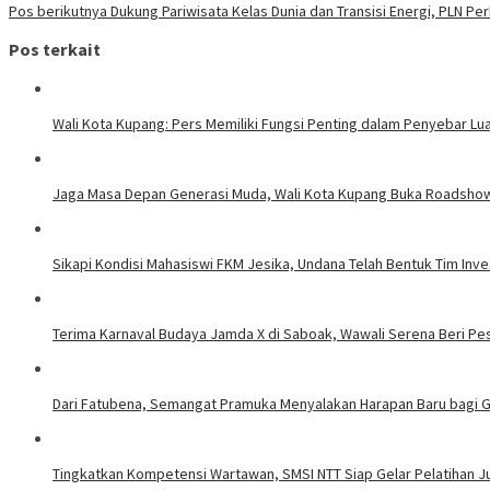
Pos berikutnya
Dukung Pariwisata Kelas Dunia dan Transisi Energi, PLN Pe
Pos terkait
Wali Kota Kupang: Pers Memiliki Fungsi Penting dalam Penyebar Lu
Jaga Masa Depan Generasi Muda, Wali Kota Kupang Buka Roadsho
Sikapi Kondisi Mahasiswi FKM Jesika, Undana Telah Bentuk Tim Inve
Terima Karnaval Budaya Jamda X di Saboak, Wawali Serena Beri P
Dari Fatubena, Semangat Pramuka Menyalakan Harapan Baru bagi 
Tingkatkan Kompetensi Wartawan, SMSI NTT Siap Gelar Pelatihan Ju