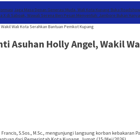
formasi
Jaga Masa Depan Generasi Muda, Wali Kota Kupang Buka Roadshow
a X di Saboak, Wawali Serena Beri Pesan Menyentuh: Jambore Bukan Hanya 
, Wakil Wali Kota Serahkan Bantuan Pemkot Kupang
ti Asuhan Holly Angel, Wakil Wa
 Francis, S.Sos., M.Sc., mengunjungi langsung korban kebakaran P
 bantuan dari Pemerintah Kota Kupang, Jumat (15/Mei/2026).