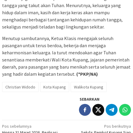
tangga yang takut akan Tuhan. Menurutnya, keluarga yang
hidup dalam iman, kasih dan kerja keras akan mampu
menghadapi berbagai tantangan kehidupan rumah tangga,
sekaligus menjadi teladan bagi lingkungan sekitar.
Menutup sambutannya, Ketua Klasis mengajak seluruh
pasangan untuk terus berdoa, bekerja dan menjaga
keharmonisan keluarga. Ia turut mendoakan agar Tuhan
senantiasa memberkati Wali Kota Kupang, jajaran pemerintah
daerah, para pasangan yang baru menikah serta seluruh jemaat
yang hadir dalam kegiatan tersebut.
(*PKP/NA)
Christian Widodo
Kota Kupang
Walikota Kupang
SEBARKAN
Navigasi
Pos sebelumnya
Pos berikutnya
Hingga 31 Maret 2026, Realisasi
Sekda: Pemkot Kupang Siap