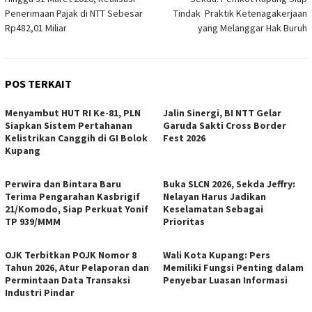
pos
Penerimaan Pajak di NTT Sebesar
Tindak Praktik Ketenagakerjaan
Rp482,01 Miliar
yang Melanggar Hak Buruh
POS TERKAIT
Menyambut HUT RI Ke-81, PLN
Jalin Sinergi, BI NTT Gelar
Siapkan Sistem Pertahanan
Garuda Sakti Cross Border
Kelistrikan Canggih di GI Bolok
Fest 2026
Kupang
Perwira dan Bintara Baru
Buka SLCN 2026, Sekda Jeffry:
Terima Pengarahan Kasbrigif
Nelayan Harus Jadikan
21/Komodo, Siap Perkuat Yonif
Keselamatan Sebagai
TP 939/MMM
Prioritas
OJK Terbitkan POJK Nomor 8
Wali Kota Kupang: Pers
Tahun 2026, Atur Pelaporan dan
Memiliki Fungsi Penting dalam
Permintaan Data Transaksi
Penyebar Luasan Informasi
Industri Pindar