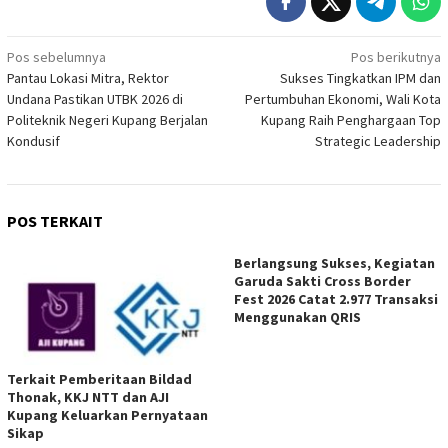
Navigasi
Pos sebelumnya
Pos berikutnya
Pantau Lokasi Mitra, Rektor
Sukses Tingkatkan IPM dan
pos
Undana Pastikan UTBK 2026 di
Pertumbuhan Ekonomi, Wali Kota
Politeknik Negeri Kupang Berjalan
Kupang Raih Penghargaan Top
Kondusif
Strategic Leadership
POS TERKAIT
Berlangsung Sukses, Kegiatan
Garuda Sakti Cross Border
Fest 2026 Catat 2.977 Transaksi
Menggunakan QRIS
Terkait Pemberitaan Bildad
Thonak, KKJ NTT dan AJI
Kupang Keluarkan Pernyataan
Sikap