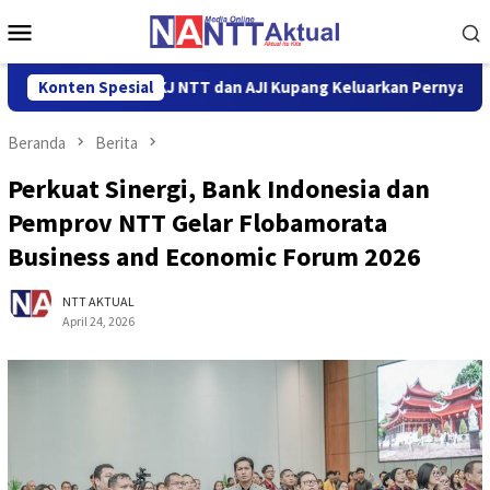
Loncat
Menu
ke
Mobile
konten
ildad Thonak, KKJ NTT dan AJI Kupang Keluarkan Pernyataan Sik
Konten Spesial
Beranda
Berita
Perkuat Sinergi, Bank Indonesia dan
Pemprov NTT Gelar Flobamorata
Business and Economic Forum 2026
NTT AKTUAL
April 24, 2026