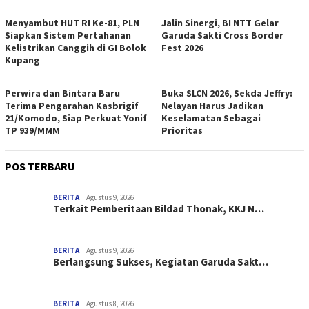
Menyambut HUT RI Ke-81, PLN
Jalin Sinergi, BI NTT Gelar
Siapkan Sistem Pertahanan
Garuda Sakti Cross Border
Kelistrikan Canggih di GI Bolok
Fest 2026
Kupang
Perwira dan Bintara Baru
Buka SLCN 2026, Sekda Jeffry:
Terima Pengarahan Kasbrigif
Nelayan Harus Jadikan
21/Komodo, Siap Perkuat Yonif
Keselamatan Sebagai
TP 939/MMM
Prioritas
POS TERBARU
BERITA
Agustus 9, 2026
Terkait Pemberitaan Bildad Thonak, KKJ N…
BERITA
Agustus 9, 2026
Berlangsung Sukses, Kegiatan Garuda Sakt…
BERITA
Agustus 8, 2026