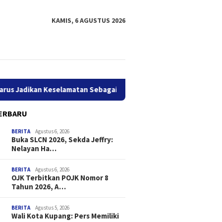
KAMIS, 6 AGUSTUS 2026
kan Keselamatan Sebagai Prioritas
OJK Terbitkan POJK No
ERBARU
BERITA
Agustus 6, 2026
Buka SLCN 2026, Sekda Jeffry:
Nelayan Ha…
BERITA
Agustus 6, 2026
OJK Terbitkan POJK Nomor 8
Tahun 2026, A…
BERITA
Agustus 5, 2026
Wali Kota Kupang: Pers Memiliki