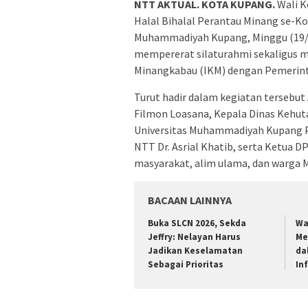
NTT AKTUAL. KOTA KUPANG.
Wali K
Halal Bihalal Perantau Minang se-Ko
Muhammadiyah Kupang, Minggu (19/A
mempererat silaturahmi sekaligus m
Minangkabau (IKM) dengan Pemerin
Turut hadir dalam kegiatan terseb
Filmon Loasana, Kepala Dinas Kehuta
Universitas Muhammadiyah Kupang Pro
NTT Dr. Asrial Khatib, serta Ketua 
masyarakat, alim ulama, dan warga 
BACAAN LAINNYA
Buka SLCN 2026, Sekda
Wa
Jeffry: Nelayan Harus
Me
Jadikan Keselamatan
da
Sebagai Prioritas
In