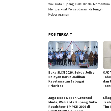
Wali Kota Kupang: Halal Bihalal Momentum
pos
Memperkuat Persaudaraan di Tengah
Keberagaman
POS TERKAIT
Buka SLCN 2026, Sekda Jeffry:
OJK 
Nelayan Harus Jadikan
Tahu
Keselamatan Sebagai
dan 
Prioritas
Tran
Jaga Masa Depan Generasi
Sika
Muda, Wali Kota Kupang Buka
Jesi
Roadshow TP PKK 2026 di
Tim 
UPTD SMPN 1 Kupang