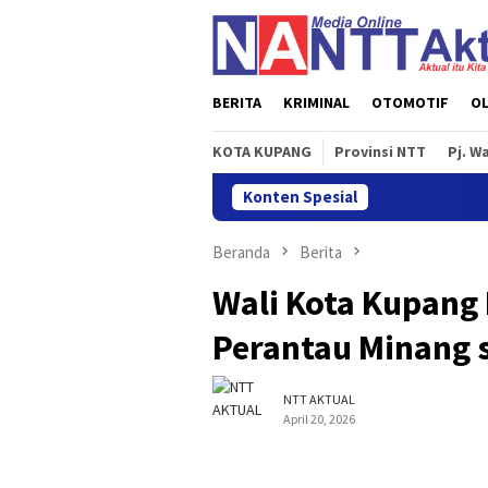
Loncat
ke
konten
BERITA
KRIMINAL
OTOMOTIF
O
KOTA KUPANG
Provinsi NTT
Pj. W
Konten Spesial
Beranda
Berita
Wali Kota Kupang H
Perantau Minang 
NTT AKTUAL
April 20, 2026