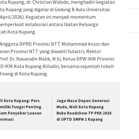
ota Kupang, dr. Christian Widodo, menghadiri kegiatan
ta Kupang yang digelar di Gedung B Aula Universitas
pril/2026). Kegiatan ini menjadi momentum
emperkuat kolaborasi antara Ikatan Keluarga
tah Kota Kupang.
ut Anggota DPRD Provinsi NTT Mohammad Anzor dan
nan Provinsi NTT yang diwakili Sulastri, Rektor
f. Dr. Nasarudin Malik, M.Si, Ketua DPW IKM Provinsi
DPD IKM Kota Kupang Aliludin, bersama sejumlah tokoh
Minang di Kota Kupang.
li Kota Kupang: Pers
Jaga Masa Depan Generasi
miliki Fungsi Penting
Muda, Wali Kota Kupang
lam Penyebar Luasan
Buka Roadshow TP PKK 2026
formasi
di UPTD SMPN 1 Kupang