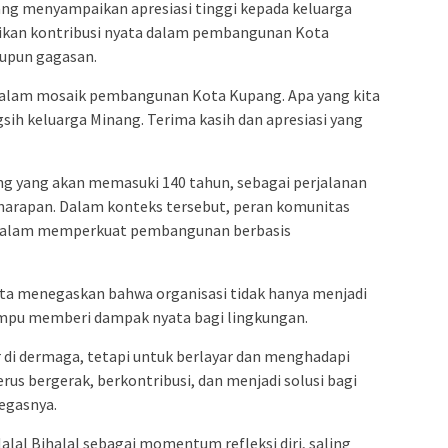
ng menyampaikan apresiasi tinggi kepada keluarga
rikan kontribusi nyata dalam pembangunan Kota
aupun gagasan.
 dalam mosaik pembangunan Kota Kupang. Apa yang kita
ngsih keluarga Minang. Terima kasih dan apresiasi yang
ng yang akan memasuki 140 tahun, sebagai perjalanan
harapan. Dalam konteks tersebut, peran komunitas
is dalam memperkuat pembangunan berbasis
ta menegaskan bahwa organisasi tidak hanya menjadi
mpu memberi dampak nyata bagi lingkungan.
 di dermaga, tetapi untuk berlayar dan menghadapi
rus bergerak, berkontribusi, dan menjadi solusi bagi
tegasnya.
al Bihalal sebagai momentum refleksi diri, saling