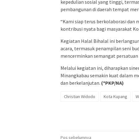
kepedulian sosial yang tinggi, term
pembangunan di daerah tempat mer
“Kami siap terus berkolaborasi da
kontribusi nyata bagi masyarakat Ko
Kegiatan Halal Bihalal ini berlangs
acara, termasuk penampilan seni bud
mencerminkan semangat persatuan
Melalui kegiatan ini, diharapkan si
Minangkabau semakin kuat dalam me
dan berkelanjutan.
(*PKP/NA)
Christian Widodo
Kota Kupang
W
Navigasi
Pos sebelumnya