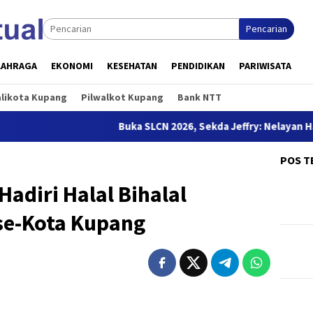
Pencarian
LAHRAGA
EKONOMI
KESEHATAN
PENDIDIKAN
PARIWISATA
alikota Kupang
Pilwalkot Kupang
Bank NTT
Buka SLCN 2026, Sekda Jeffry: Nelayan Harus Jadi
POS T
adiri Halal Bihalal
se-Kota Kupang