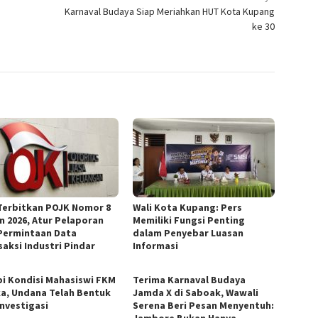
Karnaval Budaya Siap Meriahkan HUT Kota Kupang
ke 30
Terbitkan POJK Nomor 8
Wali Kota Kupang: Pers
n 2026, Atur Pelaporan
Memiliki Fungsi Penting
Permintaan Data
dalam Penyebar Luasan
saksi Industri Pindar
Informasi
pi Kondisi Mahasiswi FKM
Terima Karnaval Budaya
ka, Undana Telah Bentuk
Jamda X di Saboak, Wawali
Investigasi
Serena Beri Pesan Menyentuh:
Jambore Bukan Hanya