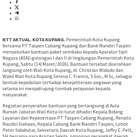
NTT AKTUAL. KOTA KUPANG.
Pemerintah Kota Kupang
bersama PT Taspen Cabang Kupang dan Bank Mandiri Taspen
menyalurkan bantuan paket sembako kepada Aparatur Sipil
Negara (ASN) golongan I dan II di lingkungan Pemerintah Kota
Kupang, Sabtu (14/Maret/2026). Bantuan tersebut diserahkan
langsung oleh Wali Kota Kupang, dr. Christian Widodo dan
Wakil Wali Kota Kupang Serena C. Francis, S.Sos., M.Sc, sebagai
bentuk kepedulian terhadap kesejahteraan pegawai yang
selama ini menjadi ujung tombak pelayanan kepada
masyarakat.
Kegiatan penyerahan bantuan yang berlangsung di Aula
Rumah Jabatan Wali Kota ini turut dihadiri Kepala Bidang
Layanan dan Kepesertaan PT Taspen Cabang Kupang, Renato
Rasidin Siahaan, Kepala Cabang Bank Mandiri Taspen, Lohot
Peter Sidabutar, Sekretaris Daerah Kota Kupang, Jeffry E. Pelt,
SH bersama para Asisten Sekda, pimpinan perangkat daerah,