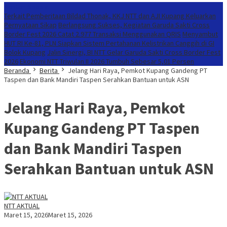
Konten Spesial
Terkait Pemberitaan Bildad Thonak, KKJ NTT dan AJI Kupang Keluarkan
Pernyataan Sikap
Berlangsung Sukses, Kegiatan Garuda Sakti Cross
Border Fest 2026 Catat 2.977 Transaksi Menggunakan QRIS
Menyambut
HUT RI Ke-81, PLN Siapkan Sistem Pertahanan Kelistrikan Canggih di GI
Bolok Kupang
Jalin Sinergi, BI NTT Gelar Garuda Sakti Cross Border Fest
2026
Ekonomi NTT Triwulan II 2026 Tumbuh Sebesar 5,01 Persen
Beranda
Berita
Jelang Hari Raya, Pemkot Kupang Gandeng PT
Taspen dan Bank Mandiri Taspen Serahkan Bantuan untuk ASN
Jelang Hari Raya, Pemkot
Kupang Gandeng PT Taspen
dan Bank Mandiri Taspen
Serahkan Bantuan untuk ASN
NTT AKTUAL
Maret 15, 2026
Maret 15, 2026