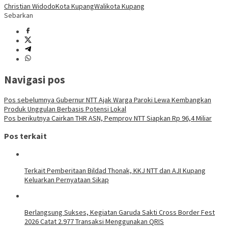
Christian Widodo
Kota Kupang
Walikota Kupang
Sebarkan
Navigasi pos
Pos sebelumnya
Gubernur NTT Ajak Warga Paroki Lewa Kembangkan
Produk Unggulan Berbasis Potensi Lokal
Pos berikutnya
Cairkan THR ASN, Pemprov NTT Siapkan Rp 96,4 Miliar
Pos terkait
Terkait Pemberitaan Bildad Thonak, KKJ NTT dan AJI Kupang
Keluarkan Pernyataan Sikap
Berlangsung Sukses, Kegiatan Garuda Sakti Cross Border Fest
2026 Catat 2.977 Transaksi Menggunakan QRIS