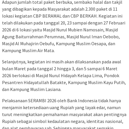
Adapun jumlah total paket berbuka, sembako halal dan takjil
yang dibagikan kepada Masyarakat adalah 2.300 paket di 11
lokasi kegiatan CBP BERAMAL dan CBP BERKAH. Kegiatan ini
telah dilakukan pada tanggal 20, 23 sampai dengan 27 Februari
2026 di 6 lokasi yaitu Masjid Nurul Mubien Namosain, Masjid
Agung Baiturrahman Perumnas, Masjid Nurul Iman Oebobo,
Masjid Al Muhajirin Oebufu, Kampung Muslim Oesapa, dan
Kampung Muslim Air Mata.
Selanjutnya, kegiatan ini masih akan dilaksanakan pada awal
bulan Maret pada tanggal 2 hingga 3, dan 5 sampai 6 Maret
2026 berlokasi di Masjid Nurul Hidayah Kelapa Lima, Pondok
Pesantren Hidayatullah Batakte, Kampung Muslim Kayu Putih,
dan Kampung Muslim Lasiana.
Pelaksanaan SERAMBI 2026 oleh Bank Indonesia tidak hanya
menjamin ketersediaan uang Rupiah yang layak edar, namun
turut meningkatkan pemahaman masyarakat akan pentingnya
Rupiah sebagai simbol kedaulatan negara, identitas nasional,
dan alat pembayaran sah. Sehingga masyarakat semakin