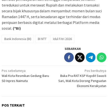
teredukasi untuk merawat Rupiah dan melakukan transaksi
secara bijak khususnya dalam menyambut momen bulan suci
Ramadan 1447 H, serta kesadaran agar terhindar dari modus
penipuan berbasis digital melalui berbagai Platform media
sosial.
(*BI)
Bank Indonesia (BI)
BI NTT
Idul Fitri 2026
SEBARKAN
Navigasi
Pos sebelumnya
Pos berikutnya
Wali Kota Resmikan Gedung Baru
Buka Pra-RAT KSP Kopdit Swasti
pos
SD Inpres Naimata
Sari, Wali Kota Dorong Penguatan
Ekonomi Kerakyatan
POS TERKAIT