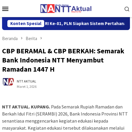
Loncat
Menu
ke
Mobile
konten
Menyambut HUT RI Ke-81, PLN Siapkan Sistem Pertahanan Keli
Konten Spesial
Beranda
Berita
CBP BERAMAL & CBP BERKAH: Semarak
Bank Indonesia NTT Menyambut
Ramadan 1447 H
NTT AKTUAL
Maret 1, 2026
NTT AKTUAL. KUPANG.
Pada Semarak Rupiah Ramadan dan
Berkah Idul Fitri (SERAMBI) 2026, Bank Indonesia Provinsi NTT
senantiasa menggencarkan kegiatan edukasi kepada
masyarakat. Kegiatan edukasi tersebut dilaksanakan melalui