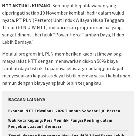
NTT AKTUAL. KUPANG.
Semangat kepahlawanan yang
diperingati setiap 10 November kembali hadir dalam wujud
nyata. PT PLN (Persero) Unit Induk Wilayah Nusa Tenggara
Timur (PLN UIW NTT) meluncurkan program spesial yang
sangat dinanti, bertajuk “Power Hero: Tambah Daya, Hidup
Lebih Berdaya.”
Melalui program ini, PLN memberikan kado istimewa bagi
masyarakat NTT dengan menawarkan diskon 50% biaya
tambah daya listrik. Tujuannya jelas: agar pelanggan dapat
menyesuaikan kapasitas daya listrik mereka sesuai kebutuhan,
namun dengan biaya yang jauh lebih terjangkau.
BACAAN LAINNYA
Ekonomi NTT Triwulan II 2026 Tumbuh Sebesar 5,01 Persen
Wali Kota Kupang: Pers Memiliki Fungsi Penting dalam
Penyebar Luasan Informasi
Tampil dengan Pembaruan, New Suzuki XL7 Beri Kesan Lebih