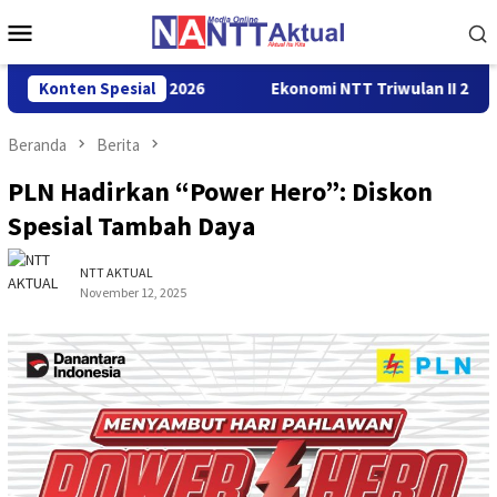
Loncat
Menu
ke
Mobile
konten
ss Border Fest 2026
Konten Spesial
Ekonomi NTT Triwulan II 2026 Tumbuh
Beranda
Berita
PLN Hadirkan “Power Hero”: Diskon
Spesial Tambah Daya
NTT AKTUAL
November 12, 2025