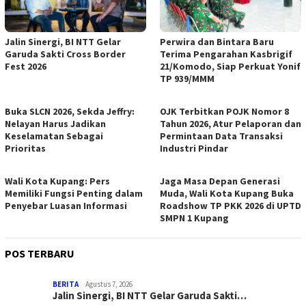
Jalin Sinergi, BI NTT Gelar
Perwira dan Bintara Baru
Garuda Sakti Cross Border
Terima Pengarahan Kasbrigif
Fest 2026
21/Komodo, Siap Perkuat Yonif
TP 939/MMM
Buka SLCN 2026, Sekda Jeffry:
OJK Terbitkan POJK Nomor 8
Nelayan Harus Jadikan
Tahun 2026, Atur Pelaporan dan
Keselamatan Sebagai
Permintaan Data Transaksi
Prioritas
Industri Pindar
Wali Kota Kupang: Pers
Jaga Masa Depan Generasi
Memiliki Fungsi Penting dalam
Muda, Wali Kota Kupang Buka
Penyebar Luasan Informasi
Roadshow TP PKK 2026 di UPTD
SMPN 1 Kupang
POS TERBARU
BERITA
Agustus 7, 2026
Jalin Sinergi, BI NTT Gelar Garuda Sakti…