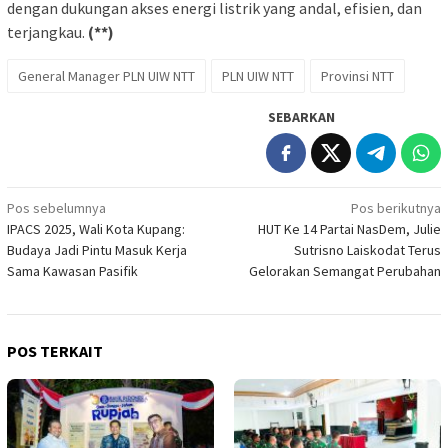
dengan dukungan akses energi listrik yang andal, efisien, dan
terjangkau.
(**)
General Manager PLN UIW NTT
PLN UIW NTT
Provinsi NTT
SEBARKAN
Navigasi
Pos sebelumnya
Pos berikutnya
IPACS 2025, Wali Kota Kupang:
HUT Ke 14 Partai NasDem, Julie
pos
Budaya Jadi Pintu Masuk Kerja
Sutrisno Laiskodat Terus
Sama Kawasan Pasifik
Gelorakan Semangat Perubahan
POS TERKAIT