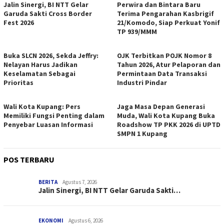
Jalin Sinergi, BI NTT Gelar
Perwira dan Bintara Baru
Garuda Sakti Cross Border
Terima Pengarahan Kasbrigif
Fest 2026
21/Komodo, Siap Perkuat Yonif
TP 939/MMM
Buka SLCN 2026, Sekda Jeffry:
OJK Terbitkan POJK Nomor 8
Nelayan Harus Jadikan
Tahun 2026, Atur Pelaporan dan
Keselamatan Sebagai
Permintaan Data Transaksi
Prioritas
Industri Pindar
Wali Kota Kupang: Pers
Jaga Masa Depan Generasi
Memiliki Fungsi Penting dalam
Muda, Wali Kota Kupang Buka
Penyebar Luasan Informasi
Roadshow TP PKK 2026 di UPTD
SMPN 1 Kupang
POS TERBARU
BERITA
Agustus 7, 2026
Jalin Sinergi, BI NTT Gelar Garuda Sakti…
EKONOMI
Agustus 6, 2026