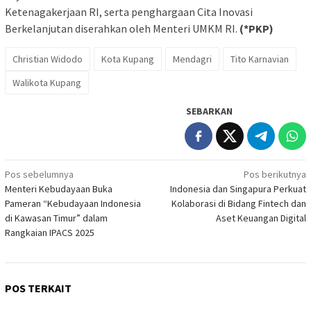
Ketenagakerjaan RI, serta penghargaan Cita Inovasi
Berkelanjutan diserahkan oleh Menteri UMKM RI.
(*PKP)
Christian Widodo
Kota Kupang
Mendagri
Tito Karnavian
Walikota Kupang
SEBARKAN
Navigasi
Pos sebelumnya
Pos berikutnya
Menteri Kebudayaan Buka
Indonesia dan Singapura Perkuat
pos
Pameran “Kebudayaan Indonesia
Kolaborasi di Bidang Fintech dan
di Kawasan Timur” dalam
Aset Keuangan Digital
Rangkaian IPACS 2025
POS TERKAIT