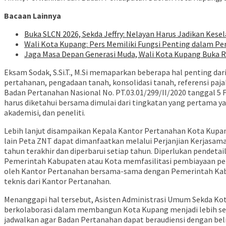
Bacaan Lainnya
Buka SLCN 2026, Sekda Jeffry: Nelayan Harus Jadikan Kese
Wali Kota Kupang: Pers Memiliki Fungsi Penting dalam Pe
Jaga Masa Depan Generasi Muda, Wali Kota Kupang Buka
Eksam Sodak, S.Si.T., M.Si memaparkan beberapa hal penting da
pertahanan, pengadaan tanah, konsolidasi tanah, referensi paja
Badan Pertanahan Nasional No. PT.03.01/299/II/2020 tanggal 5
harus diketahui bersama dimulai dari tingkatan yang pertama y
akademisi, dan peneliti.
Lebih lanjut disampaikan Kepala Kantor Pertanahan Kota Kup
lain Peta ZNT dapat dimanfaatkan melalui Perjanjian Kerjasam
tahun terakhir dan diperbarui setiap tahun. Diperlukan pendetai
Pemerintah Kabupaten atau Kota memfasilitasi pembiayaan pe
oleh Kantor Pertanahan bersama-sama dengan Pemerintah Kabu
teknis dari Kantor Pertanahan.
Menanggapi hal tersebut, Asisten Administrasi Umum Sekda Kot
berkolaborasi dalam membangun Kota Kupang menjadi lebih sej
jadwalkan agar Badan Pertanahan dapat beraudiensi dengan bel