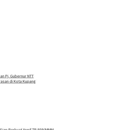
han Pj. Gubernur NTT
asan di Kota Kupang
 Siap Perkuat Yonif TP 939/MMM