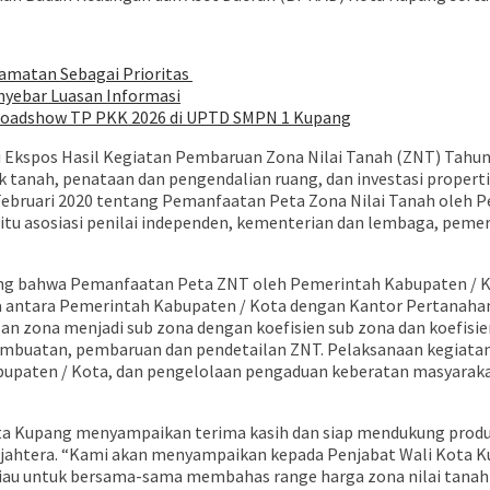
lamatan Sebagai Prioritas
nyebar Luasan Informasi
 Roadshow TP PKK 2026 di UPTD SMPN 1 Kupang
ri Ekspos Hasil Kegiatan Pembaruan Zona Nilai Tanah (ZNT) Tahun
k tanah, penataan dan pengendalian ruang, dan investasi properti
 Februari 2020 tentang Pemanfaatan Peta Zona Nilai Tanah oleh 
aitu asosiasi penilai independen, kementerian dan lembaga, peme
ang bahwa Pemanfaatan Peta ZNT oleh Pemerintah Kabupaten / K
a antara Pemerintah Kabupaten / Kota dengan Kantor Pertanahan
lan zona menjadi sub zona dengan koefisien sub zona dan koefisien 
mbuatan, pembaruan dan pendetailan ZNT. Pelaksanaan kegiata
paten / Kota, dan pengelolaan pengaduan keberatan masyaraka
a Kupang menyampaikan terima kasih dan siap mendukung produk b
ahtera. “Kami akan menyampaikan kepada Penjabat Wali Kota Kup
iau untuk bersama-sama membahas range harga zona nilai tanah 