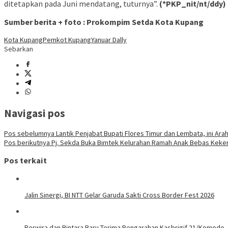
ditetapkan pada Juni mendatang, tuturnya”.
(*PKP_nit/nt/ddy)
Sumber berita + foto : Prokompim Setda Kota Kupang
Kota Kupang
Pemkot Kupang
Yanuar Dally
Sebarkan
Navigasi pos
Pos sebelumnya
Lantik Penjabat Bupati Flores Timur dan Lembata, ini Ara
Pos berikutnya
Pj. Sekda Buka Bimtek Kelurahan Ramah Anak Bebas Keker
Pos terkait
Jalin Sinergi, BI NTT Gelar Garuda Sakti Cross Border Fest 2026
Perwira dan Bintara Baru Terima Pengarahan Kasbrigif 21/Komodo,