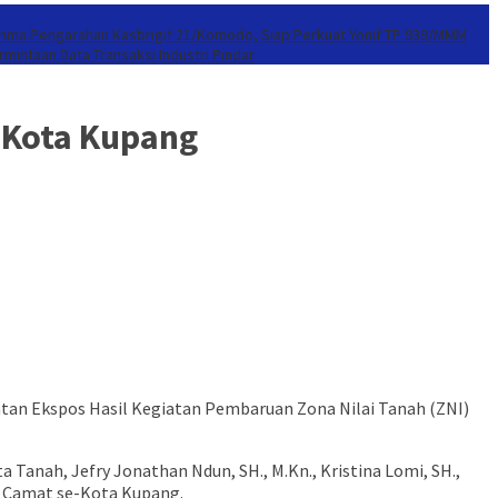
erima Pengarahan Kasbrigif 21/Komodo, Siap Perkuat Yonif TP 939/MMM
mintaan Data Transaksi Industri Pindar
 Kota Kupang
iatan Ekspos Hasil Kegiatan Pembaruan Zona Nilai Tanah (ZNI)
 Tanah, Jefry Jonathan Ndun, SH., M.Kn., Kristina Lomi, SH.,
a Camat se-Kota Kupang.