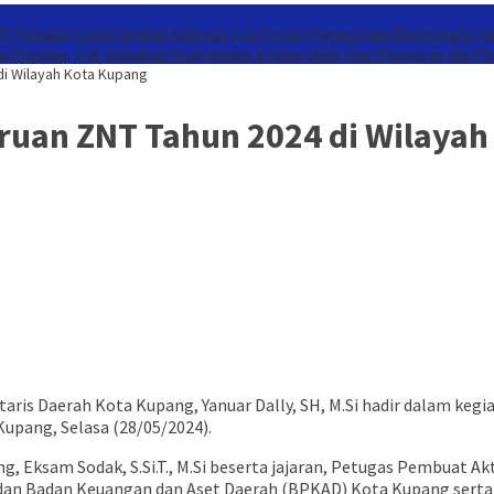
T Triwulan II 2026 Tumbuh Sebesar 5,01 Persen
Perwira dan Bintara Baru T
i Prioritas
OJK Terbitkan POJK Nomor 8 Tahun 2026, Atur Pelaporan dan Per
i Wilayah Kota Kupang
an ZNT Tahun 2024 di Wilayah
aris Daerah Kota Kupang, Yanuar Dally, SH, M.Si hadir dalam keg
upang, Selasa (28/05/2024).
 Eksam Sodak, S.Si.T., M.Si beserta jajaran, Petugas Pembuat Akta
 dan Badan Keuangan dan Aset Daerah (BPKAD) Kota Kupang sert