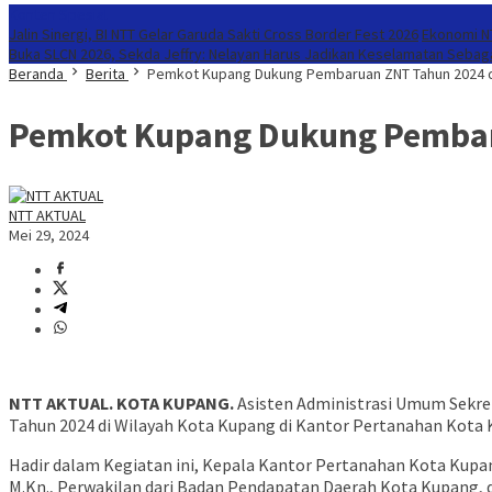
Konten Spesial
Jalin Sinergi, BI NTT Gelar Garuda Sakti Cross Border Fest 2026
Ekonomi NT
Buka SLCN 2026, Sekda Jeffry: Nelayan Harus Jadikan Keselamatan Sebaga
Beranda
Berita
Pemkot Kupang Dukung Pembaruan ZNT Tahun 2024 d
Pemkot Kupang Dukung Pembaru
NTT AKTUAL
Mei 29, 2024
NTT AKTUAL. KOTA KUPANG.
Asisten Administrasi Umum Sekret
Tahun 2024 di Wilayah Kota Kupang di Kantor Pertanahan Kota K
Hadir dalam Kegiatan ini, Kepala Kantor Pertanahan Kota Kupang,
M.Kn., Perwakilan dari Badan Pendapatan Daerah Kota Kupang,