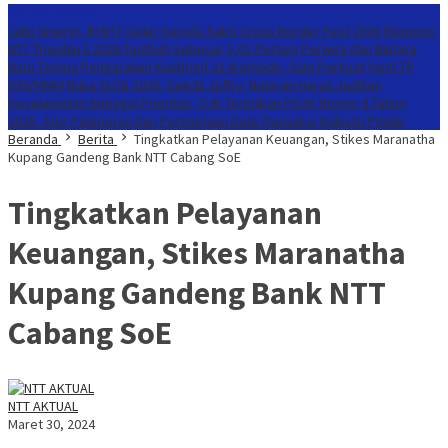
Konten Spesial
Jalin Sinergi, BI NTT Gelar Garuda Sakti Cross Border Fest 2026
Ekonomi
NTT Triwulan II 2026 Tumbuh Sebesar 5,01 Persen
Perwira dan Bintara
Baru Terima Pengarahan Kasbrigif 21/Komodo, Siap Perkuat Yonif TP
939/MMM
Buka SLCN 2026, Sekda Jeffry: Nelayan Harus Jadikan
Keselamatan Sebagai Prioritas
OJK Terbitkan POJK Nomor 8 Tahun
2026, Atur Pelaporan dan Permintaan Data Transaksi Industri Pindar
Beranda
Berita
Tingkatkan Pelayanan Keuangan, Stikes Maranatha
Kupang Gandeng Bank NTT Cabang SoE
Tingkatkan Pelayanan
Keuangan, Stikes Maranatha
Kupang Gandeng Bank NTT
Cabang SoE
NTT AKTUAL
Maret 30, 2024