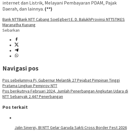
internet dan Listrik, Melayani Pembayaran PDAM, Pajak
Daerah, dan lainnya.
(**)
Bank NTT
Bank NTT Cabang Soe
Egbert E. D. Balukh
Provinsi NTT
STIKES
Maranatha Kupang
Sebarkan
Navigasi pos
Pos sebelumnya
Pj. Gubernur Melantik 27 Pejabat Pimpinan Tinggi
Pratama Lingkup Pemprov NTT
Pos berikutnya
Februari 2024, Jumlah Penerbangan Angkutan Udara di
NTT Sebanyak 2.447 Penerbangan
Pos terkait
Jalin Sinergi, BI NTT Gelar Garuda Sakti Cross Border Fest 2026