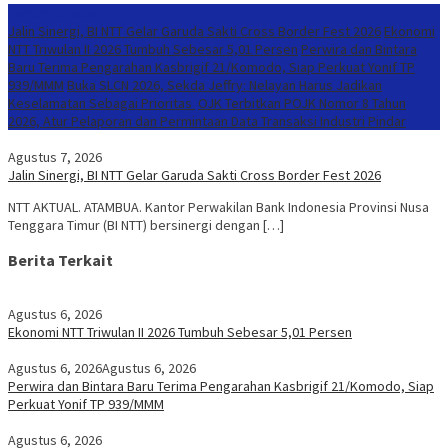
Konten Spesial
Jalin Sinergi, BI NTT Gelar Garuda Sakti Cross Border Fest 2026
Ekonomi
NTT Triwulan II 2026 Tumbuh Sebesar 5,01 Persen
Perwira dan Bintara
Baru Terima Pengarahan Kasbrigif 21/Komodo, Siap Perkuat Yonif TP
939/MMM
Buka SLCN 2026, Sekda Jeffry: Nelayan Harus Jadikan
Keselamatan Sebagai Prioritas
OJK Terbitkan POJK Nomor 8 Tahun
2026, Atur Pelaporan dan Permintaan Data Transaksi Industri Pindar
Agustus 7, 2026
Jalin Sinergi, BI NTT Gelar Garuda Sakti Cross Border Fest 2026
NTT AKTUAL. ATAMBUA. Kantor Perwakilan Bank Indonesia Provinsi Nusa
Tenggara Timur (BI NTT) bersinergi dengan […]
Berita Terkait
Agustus 6, 2026
Ekonomi NTT Triwulan II 2026 Tumbuh Sebesar 5,01 Persen
Agustus 6, 2026
Agustus 6, 2026
Perwira dan Bintara Baru Terima Pengarahan Kasbrigif 21/Komodo, Siap
Perkuat Yonif TP 939/MMM
Agustus 6, 2026